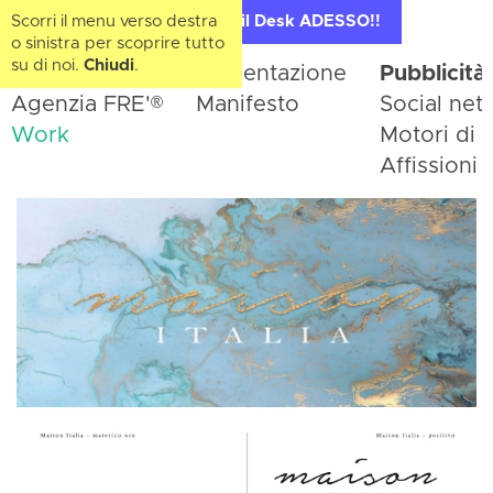
Scorri il menu verso destra
Contatta il Desk ADESSO!!
o sinistra per scoprire tutto
su di noi.
Chiudi
.
Home
Presentazione
Pubblicità
®
Agenzia FRE'
Manifesto
Social net
Work
Motori di r
Affissioni