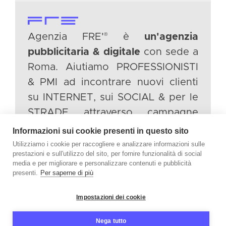
®
Agenzia FRE'
è
un'agenzia
pubblicitaria & digitale
con sede a
Roma. Aiutiamo PROFESSIONISTI
& PMI ad incontrare nuovi clienti
su INTERNET, sui SOCIAL & per le
STRADE attraverso campagne
pubblicitarie intelligenti.
Informazioni sui cookie presenti in questo sito
Utilizziamo i cookie per raccogliere e analizzare informazioni sulle
prestazioni e sull'utilizzo del sito, per fornire funzionalità di social
TWITTER
media e per migliorare e personalizzare contenuti e pubblicità
INSTAGRAM
presenti.
Per saperne di più
LINKEDIN
Impostazioni dei cookie
FACEBOOK
Nega tutto