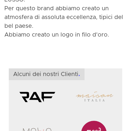
Per questo brand abbiamo creato un
atmosfera di assoluta eccellenza, tipici del
bel paese.
Abbiamo creato un logo in filo d'oro.
F
S
f
Alcuni dei nostri Clienti
.
i
&
M