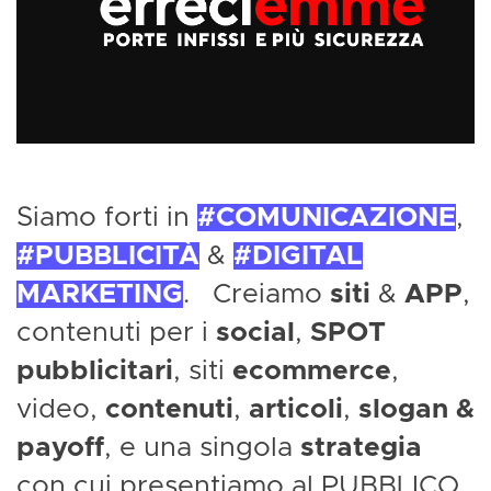
Siamo forti in
COMUNICAZIONE
,
PUBBLICITÀ
&
DIGITAL
MARKETING
.
Creiamo
siti
&
APP
,
contenuti per i
social
,
SPOT
pubblicitari
, siti
ecommerce
,
video,
contenuti
,
articoli
,
slogan &
payoff
, e una singola
strategia
con cui presentiamo al PUBBLICO