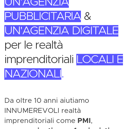
UN'AGENZIA
PUBBLICITARIA
&
UN'AGENZIA DIGITALE
per le realtà
imprenditoriali
LOCALI E
NAZIONALI
.
Da oltre 10 anni aiutiamo
INNUMEREVOLI realtà
imprenditoriali come
PMI
,