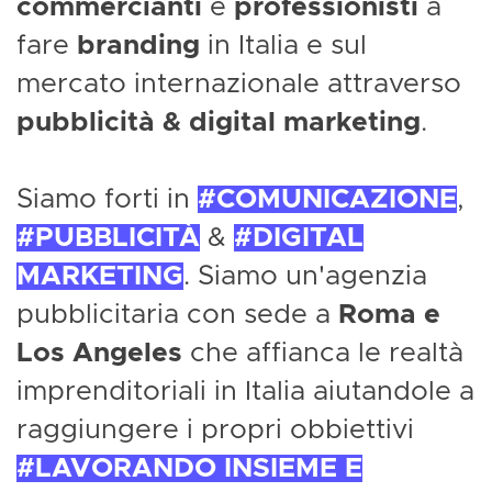
commercianti
e
professionisti
a
fare
branding
in Italia e sul
mercato internazionale attraverso
pubblicità & digital marketing
.
Siamo forti in
COMUNICAZIONE
,
PUBBLICITÀ
&
DIGITAL
MARKETING
. Siamo un'agenzia
pubblicitaria con sede a
Roma e
Los Angeles
che affianca le realtà
imprenditoriali in Italia aiutandole a
raggiungere i propri obbiettivi
LAVORANDO INSIEME E