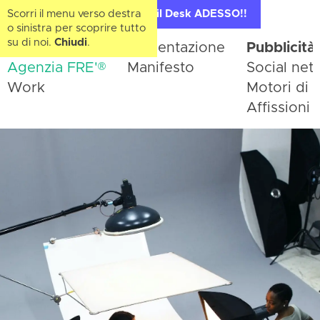
Scorri il menu verso destra
Contatta il Desk ADESSO!!
o sinistra per scoprire tutto
su di noi.
Chiudi
.
Home
Presentazione
Pubblicità
®
Agenzia FRE'
Manifesto
Social net
Work
Motori di r
Affissioni