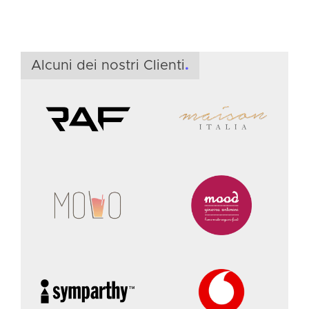
S
Alcuni dei nostri Clienti
.
f
i
S