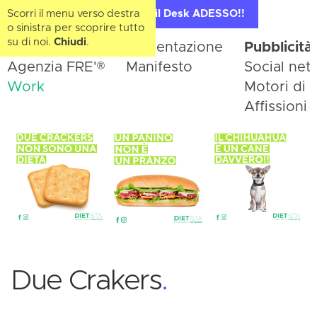
Scorri il menu verso destra
Contatta il Desk ADESSO!!
o sinistra per scoprire tutto
su di noi.
Chiudi
.
Home
Presentazione
Pubblicità
®
Agenzia FRE'
Manifesto
Social net
Work
Motori di r
Affissioni
Due Crakers
.