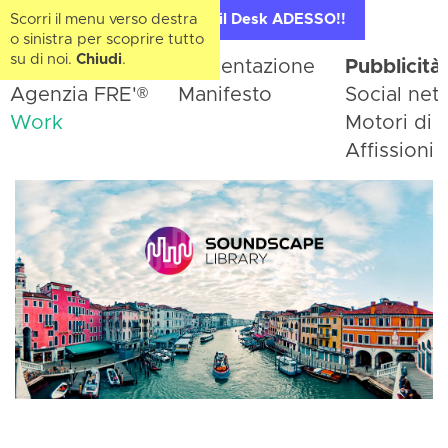
Scorri il menu verso destra
Contatta il Desk ADESSO!!
o sinistra per scoprire tutto
su di noi.
Chiudi
.
Home
Presentazione
Pubblicità
®
Agenzia FRE'
Manifesto
Social net
Work
Motori di r
Affissioni