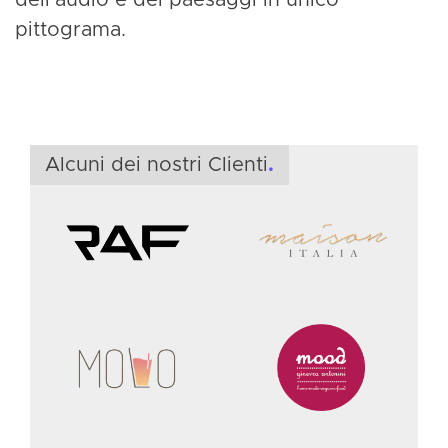
pittograma.
F
S
f
Alcuni dei nostri Clienti
.
i
&
M
S