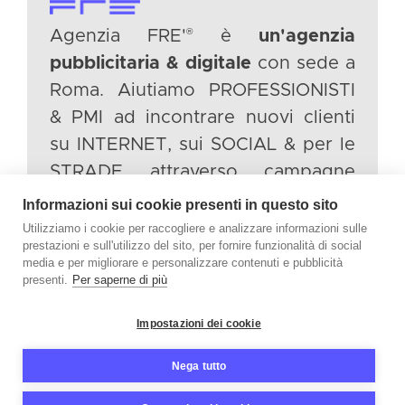
®
Agenzia FRE'
è
un'agenzia
pubblicitaria & digitale
con sede a
Roma. Aiutiamo PROFESSIONISTI
& PMI ad incontrare nuovi clienti
su INTERNET, sui SOCIAL & per le
STRADE attraverso campagne
pubblicitarie intelligenti.
Informazioni sui cookie presenti in questo sito
Utilizziamo i cookie per raccogliere e analizzare informazioni sulle
prestazioni e sull'utilizzo del sito, per fornire funzionalità di social
TWITTER
media e per migliorare e personalizzare contenuti e pubblicità
INSTAGRAM
presenti.
Per saperne di più
LINKEDIN
Impostazioni dei cookie
FACEBOOK
Nega tutto
©
®
2026 AGENZIA FRE'
— All Rights Reserved. P.IVA