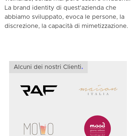
La brand identity di quest'azienda che
abbiamo sviluppato, evoca le persone, la
discrezione, la capacità di mimetizzazione.
F
S
f
Alcuni dei nostri Clienti
.
i
&
M
S