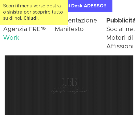
Scorri il menu verso destra
Contatta il Desk ADESSO!!
o sinistra per scoprire tutto
su di noi.
Chiudi
.
Home
Presentazione
Pubblicità
®
Agenzia FRE'
Manifesto
Social net
Work
Motori di r
Affissioni