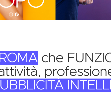
 ROMA
che FUNZI
attività, professio
UBBLICITÀ INTEL