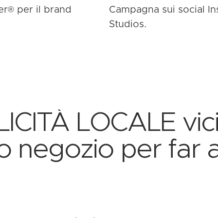
er
®
per il brand
Campagna sui social I
Studios.
CITÀ LOCALE vicin
a o negozio per far