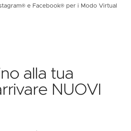
nstagram
®
e Facebook
®
per i Modo Virtual
o alla tua
 arrivare NUOVI