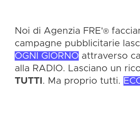
Noi di Agenzia FRE'
facci
®
campagne pubblicitarie las
OGNI GIORNO
attraverso car
alla RADIO. Lasciano un ric
TUTTI
. Ma proprio tutti.
EC